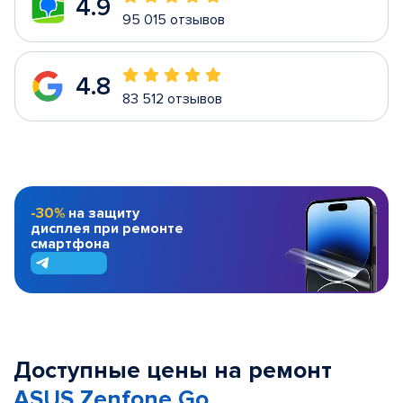
4.9
95 015 отзывов
4.8
83 512 отзывов
-30%
на защиту
дисплея при ремонте
смартфона
Доступные цены на ремонт
ASUS Zenfone Go