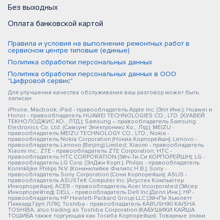
Без выходных
Оплата банковской картой
Правила и условия на выполнение ремонтных работ в
сервисном центре типовые (единые)
Политика обработки персональных данных
Политика обработки персональных данных в ООО
"Цифровой сервис"
Для улучшения качества обслуживания ваш разговор может быть
записан
iPhone, Macbook, iPad - правообладатель Apple Inc. (Эпл Инк.); Huawei и
Honor - правообладатель HUAWEI TECHNOLOGIES CO., LTD. (ХУАВЕЙ
ТЕКНОЛОДЖИС КО., ЛТД.); Samsung – правообладатель Samsung
Electronics Co. Ltd. (Самсунг Электроникс Ко., Лтд.); MEIZU -
правообладатель MEIZU TECHNOLOGY CO., LTD.; Nokia -
правообладатель Nokia Corporation (Нокиа Корпорейшн); Lenovo -
правообладатель Lenovo (Beijing) Limited; Xiaomi - правообладатель
Xiaomi Inc.; ZTE - правообладатель ZTE Corporation; HTC -
правообладатель HTC CORPORATION (Эйч-Ти-Си КОРПОРЕЙШН); LG -
правообладатель LG Corp. (ЭлДжи Корп.); Philips - правообладатель
Koninklijke Philips N.V. (Конинклийке Филипс Н.В.); Sony -
правообладатель Sony Corporation (Сони Корпорейшн); ASUS -
правообладатель ASUSTeK Computer Inc. (Асустек Компьютер
Инкорпорейшн); ACER - правообладатель Acer Incorporated (Эйсер
Инкорпорейтед); DELL - правообладатель Dell Inc.(Делл Инк.); HP -
правообладатель HP Hewlett-Packard Group LLC (ЭйчПи Хьюлетт
Паккард Груп ЛЛК); Toshiba - правообладатель KABUSHIKI KAISHA
TOSHIBA, also trading as Toshiba Corporation (КАБУШИКИ КАЙША
ТОШИБА также торгующая как Тосиба Корпорейшн). Товарные знаки