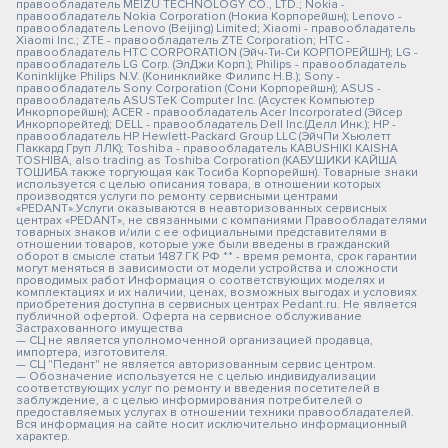
правообладатель MEIZU TECHNOLOGY CO., LTD.; Nokia -
правообладатель Nokia Corporation (Нокиа Корпорейшн); Lenovo -
правообладатель Lenovo (Beijing) Limited; Xiaomi - правообладатель
Xiaomi Inc.; ZTE - правообладатель ZTE Corporation; HTC -
правообладатель HTC CORPORATION (Эйч-Ти-Си КОРПОРЕЙШН); LG -
правообладатель LG Corp. (ЭлДжи Корп.); Philips - правообладатель
Koninklijke Philips N.V. (Конинклийке Филипс Н.В.); Sony -
правообладатель Sony Corporation (Сони Корпорейшн); ASUS -
правообладатель ASUSTeK Computer Inc. (Асустек Компьютер
Инкорпорейшн); ACER - правообладатель Acer Incorporated (Эйсер
Инкорпорейтед); DELL - правообладатель Dell Inc.(Делл Инк.); HP -
правообладатель HP Hewlett-Packard Group LLC (ЭйчПи Хьюлетт
Паккард Груп ЛЛК); Toshiba - правообладатель KABUSHIKI KAISHA
TOSHIBA, also trading as Toshiba Corporation (КАБУШИКИ КАЙША
ТОШИБА также торгующая как Тосиба Корпорейшн). Товарные знаки
используется с целью описания товара, в отношении которых
производятся услуги по ремонту сервисными центрами
«PEDANT».Услуги оказываются в неавторизованных сервисных
центрах «PEDANT», не связанными с компаниями Правообладателями
товарных знаков и/или с ее официальными представителями в
отношении товаров, которые уже были введены в гражданский
оборот в смысле статьи 1487 ГК РФ ** - время ремонта, срок гарантии
могут меняться в зависимости от модели устройства и сложности
проводимых работ Информация о соответствующих моделях и
комплектациях и их наличии, ценах, возможных выгодах и условиях
приобретения доступна в сервисных центрах Pedant.ru. Не является
публичной офертой. Оферта на сервисное обслуживание
Застрахованного имущества
— СЦ не является уполномоченной организацией продавца,
импортера, изготовителя.
— СЦ "Педант" не является авторизованным сервис центром.
— Обозначение используется не с целью индивидуализации
соответствующих услуг по ремонту и введения посетителей в
заблуждение, а с целью информирования потребителей о
предоставляемых услугах в отношении техники правообладателей.
Вся информация на сайте носит исключительно информационный
характер.