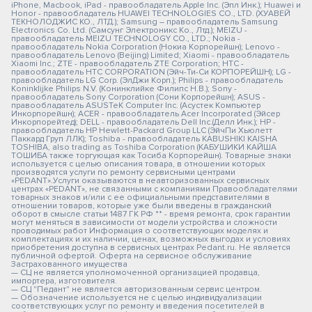
iPhone, Macbook, iPad - правообладатель Apple Inc. (Эпл Инк.); Huawei и
Honor - правообладатель HUAWEI TECHNOLOGIES CO., LTD. (ХУАВЕЙ
ТЕКНОЛОДЖИС КО., ЛТД.); Samsung – правообладатель Samsung
Electronics Co. Ltd. (Самсунг Электроникс Ко., Лтд.); MEIZU -
правообладатель MEIZU TECHNOLOGY CO., LTD.; Nokia -
правообладатель Nokia Corporation (Нокиа Корпорейшн); Lenovo -
правообладатель Lenovo (Beijing) Limited; Xiaomi - правообладатель
Xiaomi Inc.; ZTE - правообладатель ZTE Corporation; HTC -
правообладатель HTC CORPORATION (Эйч-Ти-Си КОРПОРЕЙШН); LG -
правообладатель LG Corp. (ЭлДжи Корп.); Philips - правообладатель
Koninklijke Philips N.V. (Конинклийке Филипс Н.В.); Sony -
правообладатель Sony Corporation (Сони Корпорейшн); ASUS -
правообладатель ASUSTeK Computer Inc. (Асустек Компьютер
Инкорпорейшн); ACER - правообладатель Acer Incorporated (Эйсер
Инкорпорейтед); DELL - правообладатель Dell Inc.(Делл Инк.); HP -
правообладатель HP Hewlett-Packard Group LLC (ЭйчПи Хьюлетт
Паккард Груп ЛЛК); Toshiba - правообладатель KABUSHIKI KAISHA
TOSHIBA, also trading as Toshiba Corporation (КАБУШИКИ КАЙША
ТОШИБА также торгующая как Тосиба Корпорейшн). Товарные знаки
используется с целью описания товара, в отношении которых
производятся услуги по ремонту сервисными центрами
«PEDANT».Услуги оказываются в неавторизованных сервисных
центрах «PEDANT», не связанными с компаниями Правообладателями
товарных знаков и/или с ее официальными представителями в
отношении товаров, которые уже были введены в гражданский
оборот в смысле статьи 1487 ГК РФ ** - время ремонта, срок гарантии
могут меняться в зависимости от модели устройства и сложности
проводимых работ Информация о соответствующих моделях и
комплектациях и их наличии, ценах, возможных выгодах и условиях
приобретения доступна в сервисных центрах Pedant.ru. Не является
публичной офертой. Оферта на сервисное обслуживание
Застрахованного имущества
— СЦ не является уполномоченной организацией продавца,
импортера, изготовителя.
— СЦ "Педант" не является авторизованным сервис центром.
— Обозначение используется не с целью индивидуализации
соответствующих услуг по ремонту и введения посетителей в