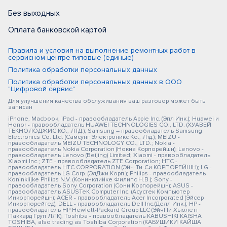
Без выходных
Оплата банковской картой
Правила и условия на выполнение ремонтных работ в
сервисном центре типовые (единые)
Политика обработки персональных данных
Политика обработки персональных данных в ООО
"Цифровой сервис"
Для улучшения качества обслуживания ваш разговор может быть
записан
iPhone, Macbook, iPad - правообладатель Apple Inc. (Эпл Инк.); Huawei и
Honor - правообладатель HUAWEI TECHNOLOGIES CO., LTD. (ХУАВЕЙ
ТЕКНОЛОДЖИС КО., ЛТД.); Samsung – правообладатель Samsung
Electronics Co. Ltd. (Самсунг Электроникс Ко., Лтд.); MEIZU -
правообладатель MEIZU TECHNOLOGY CO., LTD.; Nokia -
правообладатель Nokia Corporation (Нокиа Корпорейшн); Lenovo -
правообладатель Lenovo (Beijing) Limited; Xiaomi - правообладатель
Xiaomi Inc.; ZTE - правообладатель ZTE Corporation; HTC -
правообладатель HTC CORPORATION (Эйч-Ти-Си КОРПОРЕЙШН); LG -
правообладатель LG Corp. (ЭлДжи Корп.); Philips - правообладатель
Koninklijke Philips N.V. (Конинклийке Филипс Н.В.); Sony -
правообладатель Sony Corporation (Сони Корпорейшн); ASUS -
правообладатель ASUSTeK Computer Inc. (Асустек Компьютер
Инкорпорейшн); ACER - правообладатель Acer Incorporated (Эйсер
Инкорпорейтед); DELL - правообладатель Dell Inc.(Делл Инк.); HP -
правообладатель HP Hewlett-Packard Group LLC (ЭйчПи Хьюлетт
Паккард Груп ЛЛК); Toshiba - правообладатель KABUSHIKI KAISHA
TOSHIBA, also trading as Toshiba Corporation (КАБУШИКИ КАЙША