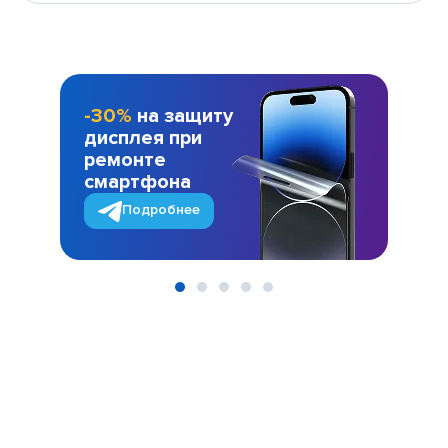
-30%
на защиту
дисплея при
ремонте
смартфона
Подробнее
Item
1
of
5