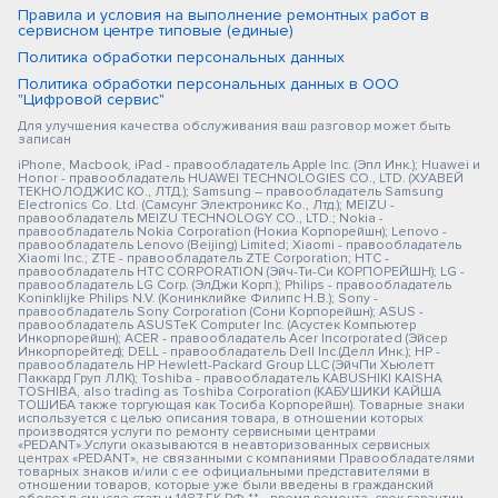
Правила и условия на выполнение ремонтных работ в
сервисном центре типовые (единые)
Политика обработки персональных данных
Политика обработки персональных данных в ООО
"Цифровой сервис"
Для улучшения качества обслуживания ваш разговор может быть
записан
iPhone, Macbook, iPad - правообладатель Apple Inc. (Эпл Инк.); Huawei и
Honor - правообладатель HUAWEI TECHNOLOGIES CO., LTD. (ХУАВЕЙ
ТЕКНОЛОДЖИС КО., ЛТД.); Samsung – правообладатель Samsung
Electronics Co. Ltd. (Самсунг Электроникс Ко., Лтд.); MEIZU -
правообладатель MEIZU TECHNOLOGY CO., LTD.; Nokia -
правообладатель Nokia Corporation (Нокиа Корпорейшн); Lenovo -
правообладатель Lenovo (Beijing) Limited; Xiaomi - правообладатель
Xiaomi Inc.; ZTE - правообладатель ZTE Corporation; HTC -
правообладатель HTC CORPORATION (Эйч-Ти-Си КОРПОРЕЙШН); LG -
правообладатель LG Corp. (ЭлДжи Корп.); Philips - правообладатель
Koninklijke Philips N.V. (Конинклийке Филипс Н.В.); Sony -
правообладатель Sony Corporation (Сони Корпорейшн); ASUS -
правообладатель ASUSTeK Computer Inc. (Асустек Компьютер
Инкорпорейшн); ACER - правообладатель Acer Incorporated (Эйсер
Инкорпорейтед); DELL - правообладатель Dell Inc.(Делл Инк.); HP -
правообладатель HP Hewlett-Packard Group LLC (ЭйчПи Хьюлетт
Паккард Груп ЛЛК); Toshiba - правообладатель KABUSHIKI KAISHA
TOSHIBA, also trading as Toshiba Corporation (КАБУШИКИ КАЙША
ТОШИБА также торгующая как Тосиба Корпорейшн). Товарные знаки
используется с целью описания товара, в отношении которых
производятся услуги по ремонту сервисными центрами
«PEDANT».Услуги оказываются в неавторизованных сервисных
центрах «PEDANT», не связанными с компаниями Правообладателями
товарных знаков и/или с ее официальными представителями в
отношении товаров, которые уже были введены в гражданский