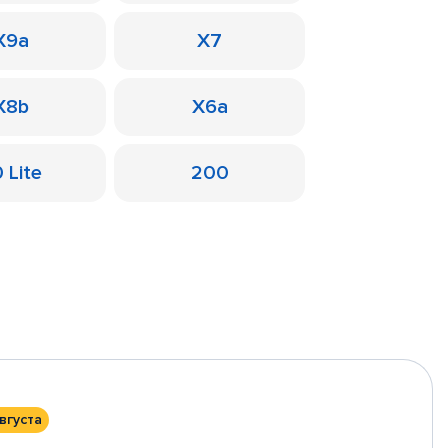
X9a
X7
X8b
X6a
 Lite
200
вгуста