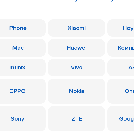
iPhone
Xiaomi
Ноу
iMac
Huawei
Комп
Infinix
Vivo
A
OPPO
Nokia
On
Sony
ZTE
Googl