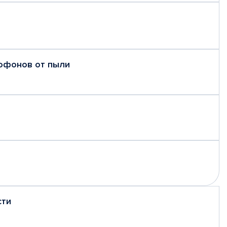
рофонов от пыли
сти