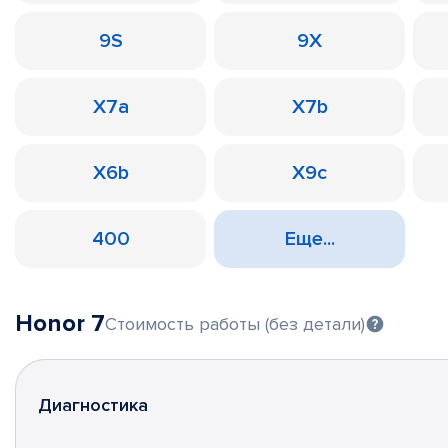
9S
9X
X7a
X7b
X6b
X9c
400
Еще...
Honor 7
Стоимость работы (без детали)
Диагностика