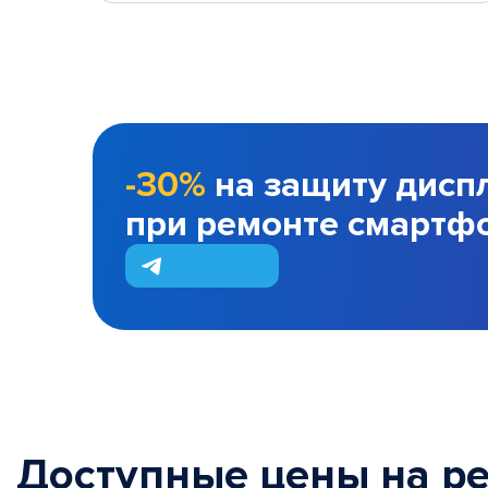
-30%
на защиту дисп
при ремонте смартф
Доступные цены на р