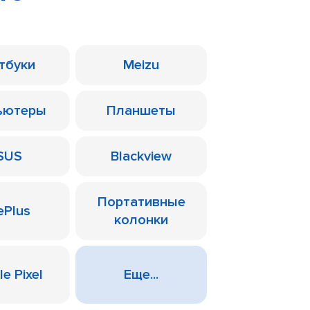
тбуки
Meizu
ьютеры
Планшеты
SUS
Blackview
Портативные
ePlus
колонки
e Pixel
Еще...