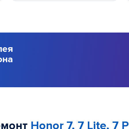
лея
она
емонт
Honor 7, 7 Lite, 7 