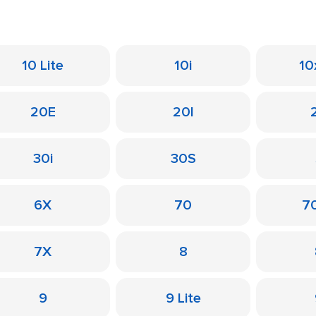
10 Lite
10i
10
20E
20I
30i
30S
6X
70
7
7X
8
9
9 Lite