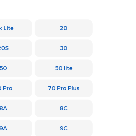
x Lite
20
20S
30
50
50 lite
0 Pro
70 Pro Plus
8A
8C
9A
9C