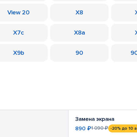
View 20
X8
X7c
X8a
X9b
90
90
Замена экрана
890 ₽
1 090 ₽
-20%
до 10 а