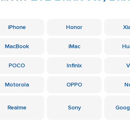
iPhone
Honor
Xi
MacBook
iMac
Hu
POCO
Infinix
V
Motorola
OPPO
N
Realme
Sony
Googl