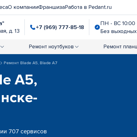
еса
О компании
Франшиза
Работа в Pedant.ru
а"
ПН - ВС 10:00 
+7 (969) 777-85-18
я, д. 13
Без выходных
Ремонт
ноутбуков
Ремонт
план
Ремонт Blade A5, Blade A7
de A5,
инске-
сии 707 сервисов