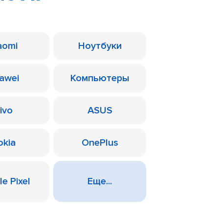
aomi
Ноутбуки
awei
Компьютеры
ivo
ASUS
okia
OnePlus
e Pixel
Еще...