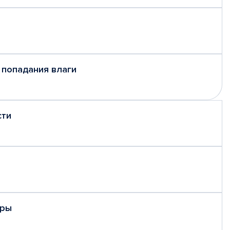
 попадания влаги
сти
еры