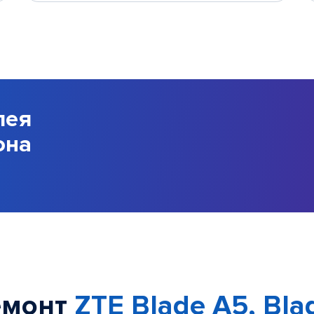
лея
она
емонт
ZTE Blade A5, Bla