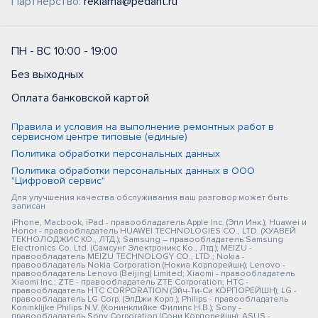
Партнерство:
reklama@pedant.ru
ПН - ВС 10:00 - 19:00
Без выходных
Оплата банковской картой
Правила и условия на выполнение ремонтных работ в
сервисном центре типовые (единые)
Политика обработки персональных данных
Политика обработки персональных данных в ООО
"Цифровой сервис"
Для улучшения качества обслуживания ваш разговор может быть
записан
iPhone, Macbook, iPad - правообладатель Apple Inc. (Эпл Инк.); Huawei и
Honor - правообладатель HUAWEI TECHNOLOGIES CO., LTD. (ХУАВЕЙ
ТЕКНОЛОДЖИС КО., ЛТД.); Samsung – правообладатель Samsung
Electronics Co. Ltd. (Самсунг Электроникс Ко., Лтд.); MEIZU -
правообладатель MEIZU TECHNOLOGY CO., LTD.; Nokia -
правообладатель Nokia Corporation (Нокиа Корпорейшн); Lenovo -
правообладатель Lenovo (Beijing) Limited; Xiaomi - правообладатель
Xiaomi Inc.; ZTE - правообладатель ZTE Corporation; HTC -
правообладатель HTC CORPORATION (Эйч-Ти-Си КОРПОРЕЙШН); LG -
правообладатель LG Corp. (ЭлДжи Корп.); Philips - правообладатель
Koninklijke Philips N.V. (Конинклийке Филипс Н.В.); Sony -
правообладатель Sony Corporation (Сони Корпорейшн); ASUS -