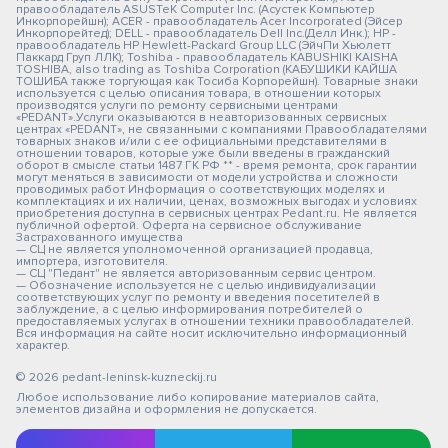
правообладатель ASUSTeK Computer Inc. (Асустек Компьютер
Инкорпорейшн); ACER - правообладатель Acer Incorporated (Эйсер
Инкорпорейтед); DELL - правообладатель Dell Inc.(Делл Инк.); HP -
правообладатель HP Hewlett-Packard Group LLC (ЭйчПи Хьюлетт
Паккард Груп ЛЛК); Toshiba - правообладатель KABUSHIKI KAISHA
TOSHIBA, also trading as Toshiba Corporation (КАБУШИКИ КАЙША
ТОШИБА также торгующая как Тосиба Корпорейшн). Товарные знаки
используется с целью описания товара, в отношении которых
производятся услуги по ремонту сервисными центрами
«PEDANT».Услуги оказываются в неавторизованных сервисных
центрах «PEDANT», не связанными с компаниями Правообладателями
товарных знаков и/или с ее официальными представителями в
отношении товаров, которые уже были введены в гражданский
оборот в смысле статьи 1487 ГК РФ ** - время ремонта, срок гарантии
могут меняться в зависимости от модели устройства и сложности
проводимых работ Информация о соответствующих моделях и
комплектациях и их наличии, ценах, возможных выгодах и условиях
приобретения доступна в сервисных центрах Pedant.ru. Не является
публичной офертой. Оферта на сервисное обслуживание
Застрахованного имущества
— СЦ не является уполномоченной организацией продавца,
импортера, изготовителя.
— СЦ "Педант" не является авторизованным сервис центром.
— Обозначение используется не с целью индивидуализации
соответствующих услуг по ремонту и введения посетителей в
заблуждение, а с целью информирования потребителей о
предоставляемых услугах в отношении техники правообладателей.
Вся информация на сайте носит исключительно информационный
характер.
© 2026 pedant-leninsk-kuzneckij.ru
Любое использование либо копирование материалов сайта,
элементов дизайна и оформления не допускается.