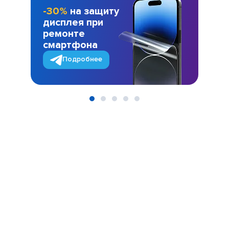
-30%
на защиту
дисплея при
ремонте
смартфона
Подробнее
Item
1
of
5