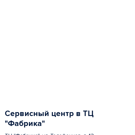
of
5
Сервисный центр в ТЦ
"Фабрика"