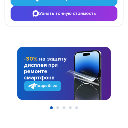
Узнать точную стоимость
-30%
на защиту
дисплея при
ремонте
смартфона
Подробнее
Item
1