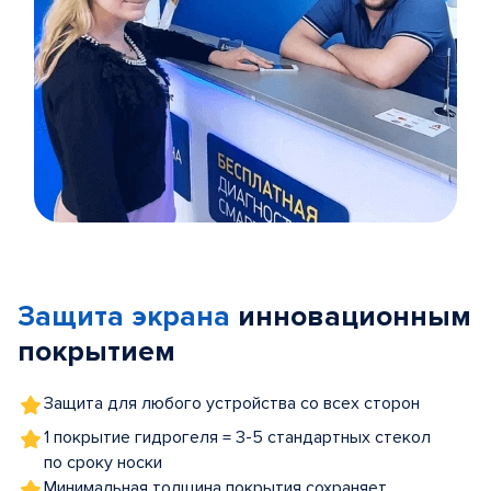
Item
1
of
Защита экрана
инновационным
5
покрытием
Защита для любого устройства со всех сторон
1 покрытие гидрогеля = 3-5 стандартных стекол
по сроку носки
Минимальная толщина покрытия сохраняет