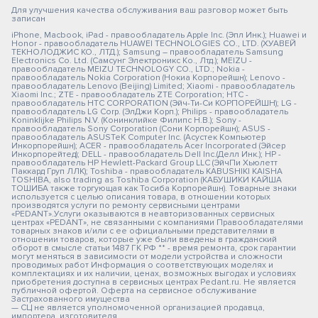
Для улучшения качества обслуживания ваш разговор может быть
записан
iPhone, Macbook, iPad - правообладатель Apple Inc. (Эпл Инк.); Huawei и
Honor - правообладатель HUAWEI TECHNOLOGIES CO., LTD. (ХУАВЕЙ
ТЕКНОЛОДЖИС КО., ЛТД.); Samsung – правообладатель Samsung
Electronics Co. Ltd. (Самсунг Электроникс Ко., Лтд.); MEIZU -
правообладатель MEIZU TECHNOLOGY CO., LTD.; Nokia -
правообладатель Nokia Corporation (Нокиа Корпорейшн); Lenovo -
правообладатель Lenovo (Beijing) Limited; Xiaomi - правообладатель
Xiaomi Inc.; ZTE - правообладатель ZTE Corporation; HTC -
правообладатель HTC CORPORATION (Эйч-Ти-Си КОРПОРЕЙШН); LG -
правообладатель LG Corp. (ЭлДжи Корп.); Philips - правообладатель
Koninklijke Philips N.V. (Конинклийке Филипс Н.В.); Sony -
правообладатель Sony Corporation (Сони Корпорейшн); ASUS -
правообладатель ASUSTeK Computer Inc. (Асустек Компьютер
Инкорпорейшн); ACER - правообладатель Acer Incorporated (Эйсер
Инкорпорейтед); DELL - правообладатель Dell Inc.(Делл Инк.); HP -
правообладатель HP Hewlett-Packard Group LLC (ЭйчПи Хьюлетт
Паккард Груп ЛЛК); Toshiba - правообладатель KABUSHIKI KAISHA
TOSHIBA, also trading as Toshiba Corporation (КАБУШИКИ КАЙША
ТОШИБА также торгующая как Тосиба Корпорейшн). Товарные знаки
используется с целью описания товара, в отношении которых
производятся услуги по ремонту сервисными центрами
«PEDANT».Услуги оказываются в неавторизованных сервисных
центрах «PEDANT», не связанными с компаниями Правообладателями
товарных знаков и/или с ее официальными представителями в
отношении товаров, которые уже были введены в гражданский
оборот в смысле статьи 1487 ГК РФ ** - время ремонта, срок гарантии
могут меняться в зависимости от модели устройства и сложности
проводимых работ Информация о соответствующих моделях и
комплектациях и их наличии, ценах, возможных выгодах и условиях
приобретения доступна в сервисных центрах Pedant.ru. Не является
публичной офертой. Оферта на сервисное обслуживание
Застрахованного имущества
— СЦ не является уполномоченной организацией продавца,
импортера, изготовителя.