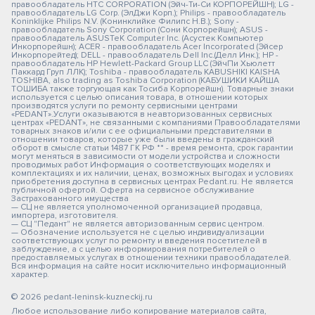
правообладатель HTC CORPORATION (Эйч-Ти-Си КОРПОРЕЙШН); LG -
правообладатель LG Corp. (ЭлДжи Корп.); Philips - правообладатель
Koninklijke Philips N.V. (Конинклийке Филипс Н.В.); Sony -
правообладатель Sony Corporation (Сони Корпорейшн); ASUS -
правообладатель ASUSTeK Computer Inc. (Асустек Компьютер
Инкорпорейшн); ACER - правообладатель Acer Incorporated (Эйсер
Инкорпорейтед); DELL - правообладатель Dell Inc.(Делл Инк.); HP -
правообладатель HP Hewlett-Packard Group LLC (ЭйчПи Хьюлетт
Паккард Груп ЛЛК); Toshiba - правообладатель KABUSHIKI KAISHA
TOSHIBA, also trading as Toshiba Corporation (КАБУШИКИ КАЙША
ТОШИБА также торгующая как Тосиба Корпорейшн). Товарные знаки
используется с целью описания товара, в отношении которых
производятся услуги по ремонту сервисными центрами
«PEDANT».Услуги оказываются в неавторизованных сервисных
центрах «PEDANT», не связанными с компаниями Правообладателями
товарных знаков и/или с ее официальными представителями в
отношении товаров, которые уже были введены в гражданский
оборот в смысле статьи 1487 ГК РФ ** - время ремонта, срок гарантии
могут меняться в зависимости от модели устройства и сложности
проводимых работ Информация о соответствующих моделях и
комплектациях и их наличии, ценах, возможных выгодах и условиях
приобретения доступна в сервисных центрах Pedant.ru. Не является
публичной офертой. Оферта на сервисное обслуживание
Застрахованного имущества
— СЦ не является уполномоченной организацией продавца,
импортера, изготовителя.
— СЦ "Педант" не является авторизованным сервис центром.
— Обозначение используется не с целью индивидуализации
соответствующих услуг по ремонту и введения посетителей в
заблуждение, а с целью информирования потребителей о
предоставляемых услугах в отношении техники правообладателей.
Вся информация на сайте носит исключительно информационный
характер.
© 2026 pedant-leninsk-kuzneckij.ru
Любое использование либо копирование материалов сайта,