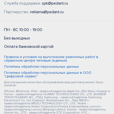
Служба поддержки:
spk@pedant.ru
Партнерство:
reklama@pedant.ru
ПН - ВС 10:00 - 19:00
Без выходных
Оплата банковской картой
Правила и условия на выполнение ремонтных работ в
сервисном центре типовые (единые)
Политика обработки персональных данных
Политика обработки персональных данных в ООО
"Цифровой сервис"
Для улучшения качества обслуживания ваш разговор может быть
записан
iPhone, Macbook, iPad - правообладатель Apple Inc. (Эпл Инк.); Huawei и
Honor - правообладатель HUAWEI TECHNOLOGIES CO., LTD. (ХУАВЕЙ
ТЕКНОЛОДЖИС КО., ЛТД.); Samsung – правообладатель Samsung
Electronics Co. Ltd. (Самсунг Электроникс Ко., Лтд.); MEIZU -
правообладатель MEIZU TECHNOLOGY CO., LTD.; Nokia -
правообладатель Nokia Corporation (Нокиа Корпорейшн); Lenovo -
правообладатель Lenovo (Beijing) Limited; Xiaomi - правообладатель
Xiaomi Inc.; ZTE - правообладатель ZTE Corporation; HTC -