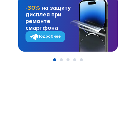
-30%
на защиту
дисплея при
ремонте
смартфона
Подробнее
Item
1
of
5