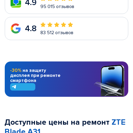
4.9
95 015 отзывов
4.8
83 512 отзывов
-30%
на защиту
дисплея при ремонте
смартфона
Доступные цены на ремонт
ZTE
Blade A31