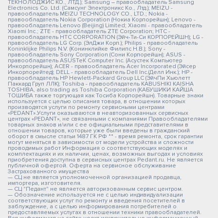
ТЕКНОЛОДЖИС КО., ЛТД.); Samsung – правообладатель Samsung
Electronics Co. Ltd. (Самсунг Электроникс Ко., Лтд.); MEIZU -
правообладатель MEIZU TECHNOLOGY CO., LTD.; Nokia -
правообладатель Nokia Corporation (Нокиа Корпорейшн); Lenovo -
правообладатель Lenovo (Beijing) Limited; Xiaomi - правообладатель
Xiaomi Inc.; ZTE - правообладатель ZTE Corporation; HTC -
правообладатель HTC CORPORATION (Эйч-Ти-Си КОРПОРЕЙШН); LG -
правообладатель LG Corp. (ЭлДжи Корп.); Philips - правообладатель
Koninklijke Philips N.V. (Конинклийке Филипс Н.В.); Sony -
правообладатель Sony Corporation (Сони Корпорейшн); ASUS -
правообладатель ASUSTeK Computer Inc. (Асустек Компьютер
Инкорпорейшн); ACER - правообладатель Acer Incorporated (Эйсер
Инкорпорейтед); DELL - правообладатель Dell Inc.(Делл Инк.); HP -
правообладатель HP Hewlett-Packard Group LLC (ЭйчПи Хьюлетт
Паккард Груп ЛЛК); Toshiba - правообладатель KABUSHIKI KAISHA
TOSHIBA, also trading as Toshiba Corporation (КАБУШИКИ КАЙША
ТОШИБА также торгующая как Тосиба Корпорейшн). Товарные знаки
используется с целью описания товара, в отношении которых
производятся услуги по ремонту сервисными центрами
«PEDANT».Услуги оказываются в неавторизованных сервисных
центрах «PEDANT», не связанными с компаниями Правообладателями
товарных знаков и/или с ее официальными представителями в
отношении товаров, которые уже были введены в гражданский
оборот в смысле статьи 1487 ГК РФ ** - время ремонта, срок гарантии
могут меняться в зависимости от модели устройства и сложности
проводимых работ Информация о соответствующих моделях и
комплектациях и их наличии, ценах, возможных выгодах и условиях
приобретения доступна в сервисных центрах Pedant.ru. Не является
публичной офертой. Оферта на сервисное обслуживание
Застрахованного имущества
— СЦ не является уполномоченной организацией продавца,
импортера, изготовителя.
— СЦ "Педант" не является авторизованным сервис центром.
— Обозначение используется не с целью индивидуализации
соответствующих услуг по ремонту и введения посетителей в
заблуждение, а с целью информирования потребителей о
предоставляемых услугах в отношении техники правообладателей.