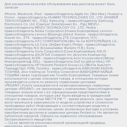
Для улучшения качества обслуживания ваш разговор может быть
записан
iPhone, Macbook, iPad - правообладатель Apple Inc. (Эпл Инк.); Huawei и
Honor - правообладатель HUAWEI TECHNOLOGIES CO., LTD. (ХУАВЕЙ
ТЕКНОЛОДЖИС КО., ЛТД.); Samsung – правообладатель Samsung
Electronics Co. Ltd. (Самсунг Электроникс Ко., Лтд.); MEIZU -
правообладатель MEIZU TECHNOLOGY CO., LTD.; Nokia -
правообладатель Nokia Corporation (Нокиа Корпорейшн); Lenovo -
правообладатель Lenovo (Beijing) Limited; Xiaomi - правообладатель
Xiaomi Inc.; ZTE - правообладатель ZTE Corporation; HTC -
правообладатель HTC CORPORATION (Эйч-Ти-Си КОРПОРЕЙШН); LG -
правообладатель LG Corp. (ЭлДжи Корп.); Philips - правообладатель
Koninklijke Philips N.V. (Конинклийке Филипс Н.В.); Sony -
правообладатель Sony Corporation (Сони Корпорейшн); ASUS -
правообладатель ASUSTeK Computer Inc. (Асустек Компьютер
Инкорпорейшн); ACER - правообладатель Acer Incorporated (Эйсер
Инкорпорейтед); DELL - правообладатель Dell Inc.(Делл Инк.); HP -
правообладатель HP Hewlett-Packard Group LLC (ЭйчПи Хьюлетт
Паккард Груп ЛЛК); Toshiba - правообладатель KABUSHIKI KAISHA
TOSHIBA, also trading as Toshiba Corporation (КАБУШИКИ КАЙША
ТОШИБА также торгующая как Тосиба Корпорейшн). Товарные знаки
используется с целью описания товара, в отношении которых
производятся услуги по ремонту сервисными центрами
«PEDANT».Услуги оказываются в неавторизованных сервисных
центрах «PEDANT», не связанными с компаниями Правообладателями
товарных знаков и/или с ее официальными представителями в
отношении товаров, которые уже были введены в гражданский
оборот в смысле статьи 1487 ГК РФ ** - время ремонта, срок гарантии
могут меняться в зависимости от модели устройства и сложности
проводимых работ Информация о соответствующих моделях и
комплектациях и их наличии, ценах, возможных выгодах и условиях
приобретения доступна в сервисных центрах Pedant.ru. Не является
публичной офертой. Оферта на сервисное обслуживание
Застрахованного имущества
— СЦ не является уполномоченной организацией продавца,
импортера, изготовителя.