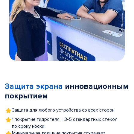
Item
1
of
Защита экрана
инновационным
5
покрытием
Защита для любого устройства со всех сторон
1 покрытие гидрогеля = 3-5 стандартных стекол
по сроку носки
Минимальная толщина покрытия сохраняет