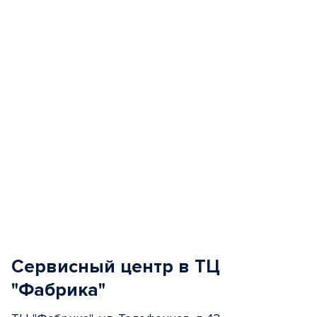
of
5
Сервисный центр в ТЦ
"Фабрика"