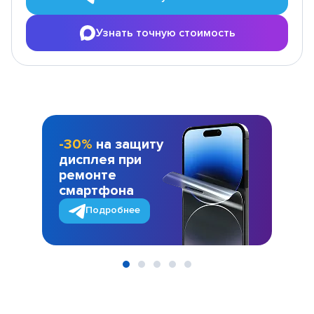
Узнать точную стоимость
-30%
на защиту
дисплея при
ремонте
смартфона
Подробнее
Item
1