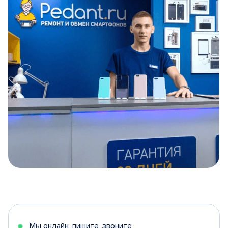
Item
1
of
5
Мы онлайн, пишите, звоните