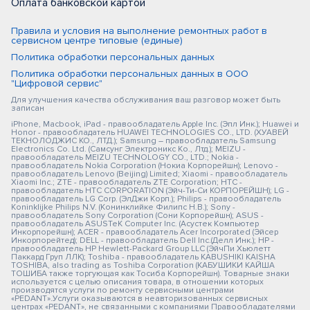
Оплата банковской картой
Правила и условия на выполнение ремонтных работ в
сервисном центре типовые (единые)
Политика обработки персональных данных
Политика обработки персональных данных в ООО
"Цифровой сервис"
Для улучшения качества обслуживания ваш разговор может быть
записан
iPhone, Macbook, iPad - правообладатель Apple Inc. (Эпл Инк.); Huawei и
Honor - правообладатель HUAWEI TECHNOLOGIES CO., LTD. (ХУАВЕЙ
ТЕКНОЛОДЖИС КО., ЛТД.); Samsung – правообладатель Samsung
Electronics Co. Ltd. (Самсунг Электроникс Ко., Лтд.); MEIZU -
правообладатель MEIZU TECHNOLOGY CO., LTD.; Nokia -
правообладатель Nokia Corporation (Нокиа Корпорейшн); Lenovo -
правообладатель Lenovo (Beijing) Limited; Xiaomi - правообладатель
Xiaomi Inc.; ZTE - правообладатель ZTE Corporation; HTC -
правообладатель HTC CORPORATION (Эйч-Ти-Си КОРПОРЕЙШН); LG -
правообладатель LG Corp. (ЭлДжи Корп.); Philips - правообладатель
Koninklijke Philips N.V. (Конинклийке Филипс Н.В.); Sony -
правообладатель Sony Corporation (Сони Корпорейшн); ASUS -
правообладатель ASUSTeK Computer Inc. (Асустек Компьютер
Инкорпорейшн); ACER - правообладатель Acer Incorporated (Эйсер
Инкорпорейтед); DELL - правообладатель Dell Inc.(Делл Инк.); HP -
правообладатель HP Hewlett-Packard Group LLC (ЭйчПи Хьюлетт
Паккард Груп ЛЛК); Toshiba - правообладатель KABUSHIKI KAISHA
TOSHIBA, also trading as Toshiba Corporation (КАБУШИКИ КАЙША
ТОШИБА также торгующая как Тосиба Корпорейшн). Товарные знаки
используется с целью описания товара, в отношении которых
производятся услуги по ремонту сервисными центрами
«PEDANT».Услуги оказываются в неавторизованных сервисных
центрах «PEDANT», не связанными с компаниями Правообладателями