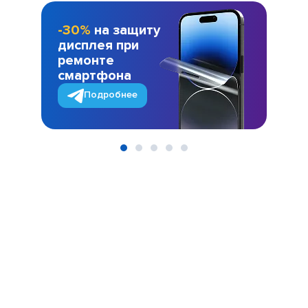
-30%
на защиту
дисплея при
ремонте
смартфона
Подробнее
Item
1
of
5