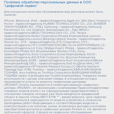
Политика обработки персональных данных в ООО
"Цифровой сервис"
Для улучшения качества обслуживания ваш разговор может быть
записан
iPhone, Macbook, iPad - правообладатель Apple Inc. (Эпл Инк.); Huawei и
Honor - правообладатель HUAWEI TECHNOLOGIES CO., LTD. (ХУАВЕЙ
ТЕКНОЛОДЖИС КО., ЛТД.); Samsung – правообладатель Samsung
Electronics Co. Ltd. (Самсунг Электроникс Ко., Лтд.); MEIZU -
правообладатель MEIZU TECHNOLOGY CO., LTD.; Nokia -
правообладатель Nokia Corporation (Нокиа Корпорейшн); Lenovo -
правообладатель Lenovo (Beijing) Limited; Xiaomi - правообладатель
Xiaomi Inc.; ZTE - правообладатель ZTE Corporation; HTC -
правообладатель HTC CORPORATION (Эйч-Ти-Си КОРПОРЕЙШН); LG -
правообладатель LG Corp. (ЭлДжи Корп.); Philips - правообладатель
Koninklijke Philips N.V. (Конинклийке Филипс Н.В.); Sony -
правообладатель Sony Corporation (Сони Корпорейшн); ASUS -
правообладатель ASUSTeK Computer Inc. (Асустек Компьютер
Инкорпорейшн); ACER - правообладатель Acer Incorporated (Эйсер
Инкорпорейтед); DELL - правообладатель Dell Inc.(Делл Инк.); HP -
правообладатель HP Hewlett-Packard Group LLC (ЭйчПи Хьюлетт
Паккард Груп ЛЛК); Toshiba - правообладатель KABUSHIKI KAISHA
TOSHIBA, also trading as Toshiba Corporation (КАБУШИКИ КАЙША
ТОШИБА также торгующая как Тосиба Корпорейшн). Товарные знаки
используется с целью описания товара, в отношении которых
производятся услуги по ремонту сервисными центрами
«PEDANT».Услуги оказываются в неавторизованных сервисных
центрах «PEDANT», не связанными с компаниями Правообладателями
товарных знаков и/или с ее официальными представителями в
отношении товаров, которые уже были введены в гражданский
оборот в смысле статьи 1487 ГК РФ ** - время ремонта, срок гарантии
могут меняться в зависимости от модели устройства и сложности
проводимых работ Информация о соответствующих моделях и
комплектациях и их наличии, ценах, возможных выгодах и условиях
приобретения доступна в сервисных центрах Pedant.ru. Не является
публичной офертой. Оферта на сервисное обслуживание