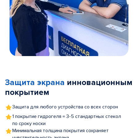
Item
1
of
Защита экрана
инновационным
5
покрытием
Защита для любого устройства со всех сторон
1 покрытие гидрогеля = 3-5 стандартных стекол
по сроку носки
Минимальная толщина покрытия сохраняет
чувствительность экрана