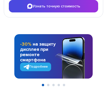
Узнать точную стоимость
-30%
на защиту
дисплея при
ремонте
смартфона
Подробнее
Item
1
of