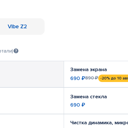
Vibe Z2
етали)
Замена экрана
690 ₽
890 ₽
-20%
до 10 ав
Замена стекла
690 ₽
Чистка динамика, мик