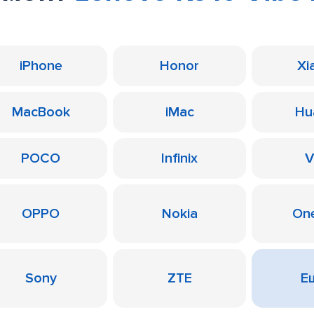
iPhone
Honor
Xi
MacBook
iMac
Hu
POCO
Infinix
V
OPPO
Nokia
On
Sony
ZTE
Ещ