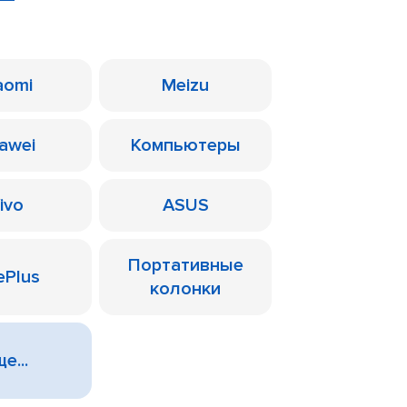
aomi
Meizu
awei
Компьютеры
ivo
ASUS
Портативные
ePlus
колонки
е...