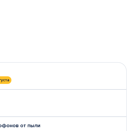
густа
рофонов от пыли