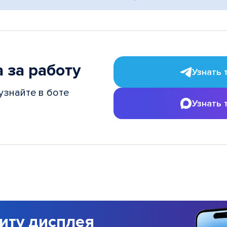
 за работу
Узнать 
узнайте в боте
Узнать 
иту дисплея