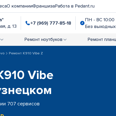
еса
О компании
Франшиза
Работа в Pedant.ru
а"
ПН - ВС 10:00 
+7 (969) 777-85-18
я, д. 13
Без выходных
Ремонт
ноутбуков
Ремонт
план
ovo
Ремонт K910 Vibe Z
K910 Vibe
узнецком
сии 707 сервисов