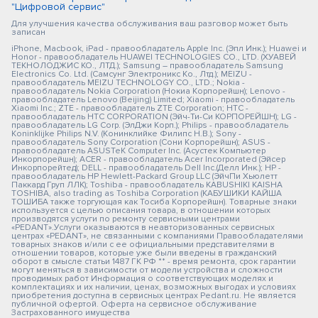
"Цифровой сервис"
Для улучшения качества обслуживания ваш разговор может быть
записан
iPhone, Macbook, iPad - правообладатель Apple Inc. (Эпл Инк.); Huawei и
Honor - правообладатель HUAWEI TECHNOLOGIES CO., LTD. (ХУАВЕЙ
ТЕКНОЛОДЖИС КО., ЛТД.); Samsung – правообладатель Samsung
Electronics Co. Ltd. (Самсунг Электроникс Ко., Лтд.); MEIZU -
правообладатель MEIZU TECHNOLOGY CO., LTD.; Nokia -
правообладатель Nokia Corporation (Нокиа Корпорейшн); Lenovo -
правообладатель Lenovo (Beijing) Limited; Xiaomi - правообладатель
Xiaomi Inc.; ZTE - правообладатель ZTE Corporation; HTC -
правообладатель HTC CORPORATION (Эйч-Ти-Си КОРПОРЕЙШН); LG -
правообладатель LG Corp. (ЭлДжи Корп.); Philips - правообладатель
Koninklijke Philips N.V. (Конинклийке Филипс Н.В.); Sony -
правообладатель Sony Corporation (Сони Корпорейшн); ASUS -
правообладатель ASUSTeK Computer Inc. (Асустек Компьютер
Инкорпорейшн); ACER - правообладатель Acer Incorporated (Эйсер
Инкорпорейтед); DELL - правообладатель Dell Inc.(Делл Инк.); HP -
правообладатель HP Hewlett-Packard Group LLC (ЭйчПи Хьюлетт
Паккард Груп ЛЛК); Toshiba - правообладатель KABUSHIKI KAISHA
TOSHIBA, also trading as Toshiba Corporation (КАБУШИКИ КАЙША
ТОШИБА также торгующая как Тосиба Корпорейшн). Товарные знаки
используется с целью описания товара, в отношении которых
производятся услуги по ремонту сервисными центрами
«PEDANT».Услуги оказываются в неавторизованных сервисных
центрах «PEDANT», не связанными с компаниями Правообладателями
товарных знаков и/или с ее официальными представителями в
отношении товаров, которые уже были введены в гражданский
оборот в смысле статьи 1487 ГК РФ ** - время ремонта, срок гарантии
могут меняться в зависимости от модели устройства и сложности
проводимых работ Информация о соответствующих моделях и
комплектациях и их наличии, ценах, возможных выгодах и условиях
приобретения доступна в сервисных центрах Pedant.ru. Не является
публичной офертой. Оферта на сервисное обслуживание
Застрахованного имущества