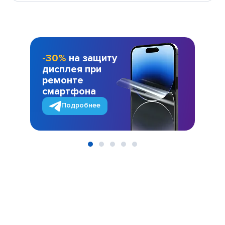
-30%
на защиту
дисплея при
ремонте
смартфона
Подробнее
Item
1
of
5