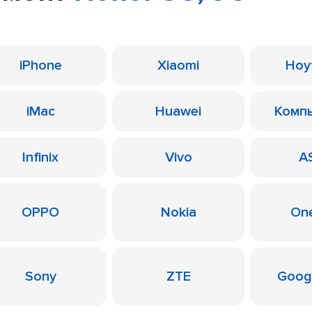
iPhone
Xiaomi
Ноу
iMac
Huawei
Комп
Infinix
Vivo
A
OPPO
Nokia
On
Sony
ZTE
Googl