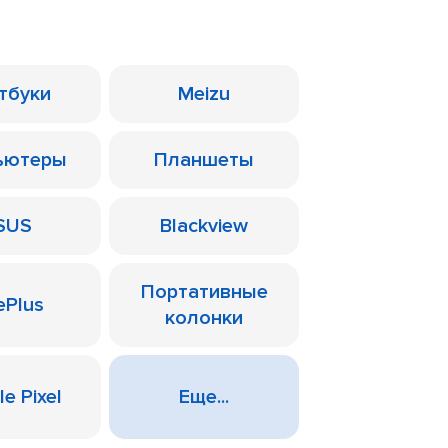
тбуки
Meizu
ьютеры
Планшеты
SUS
Blackview
Портативные
ePlus
колонки
e Pixel
Еще...