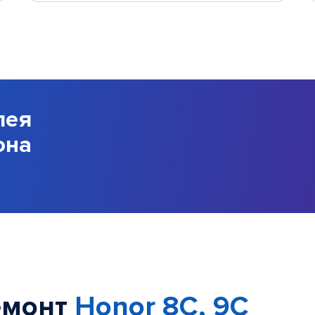
лея
она
емонт
Honor 8C, 9C