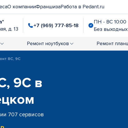
еса
О компании
Франшиза
Работа в Pedant.ru
а"
ПН - ВС 10:00 
+7 (969) 777-85-18
я, д. 13
Без выходных
Ремонт
ноутбуков
Ремонт
план
онт 8C, 9C
C, 9C в
ецком
сии 707 сервисов