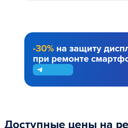
-30%
на защиту дисп
при ремонте смартф
Доступные цены на р