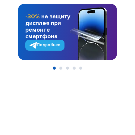
-30%
на защиту
дисплея при
ремонте
смартфона
Подробнее
Item
1
of
5