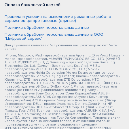
Оплата банковской картой
Правила и условия на выполнение ремонтных работ в
сервисном центре типовые (единые)
Политика обработки персональных данных
Политика обработки персональных данных в ООО
"Цифровой сервис"
Для улучшения качества обслуживания ваш разговор может быть
записан
iPhone, Macbook, iPad - правообладатель Apple Inc. (Эпл Инк.); Huawei и
Honor - правообладатель HUAWEI TECHNOLOGIES CO., LTD. (ХУАВЕЙ
ТЕКНОЛОДЖИС КО., ЛТД.); Samsung – правообладатель Samsung
Electronics Co. Ltd. (Самсунг Электроникс Ко., Лтд.); MEIZU -
правообладатель MEIZU TECHNOLOGY CO., LTD.; Nokia -
правообладатель Nokia Corporation (Нокиа Корпорейшн); Lenovo -
правообладатель Lenovo (Beijing) Limited; Xiaomi - правообладатель
Xiaomi Inc.; ZTE - правообладатель ZTE Corporation; HTC -
правообладатель HTC CORPORATION (Эйч-Ти-Си КОРПОРЕЙШН); LG -
правообладатель LG Corp. (ЭлДжи Корп.); Philips - правообладатель
Koninklijke Philips N.V. (Конинклийке Филипс Н.В.); Sony -
правообладатель Sony Corporation (Сони Корпорейшн); ASUS -
правообладатель ASUSTeK Computer Inc. (Асустек Компьютер
Инкорпорейшн); ACER - правообладатель Acer Incorporated (Эйсер
Инкорпорейтед); DELL - правообладатель Dell Inc.(Делл Инк.); HP -
правообладатель HP Hewlett-Packard Group LLC (ЭйчПи Хьюлетт
Паккард Груп ЛЛК); Toshiba - правообладатель KABUSHIKI KAISHA
TOSHIBA, also trading as Toshiba Corporation (КАБУШИКИ КАЙША
ТОШИБА также торгующая как Тосиба Корпорейшн). Товарные знаки
используется с целью описания товара, в отношении которых
производятся услуги по ремонту сервисными центрами
«PEDANT».Услуги оказываются в неавторизованных сервисных