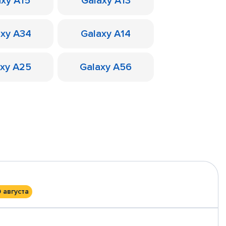
axy A15
Galaxy A13
axy A34
Galaxy A14
axy A25
Galaxy A56
0 августа