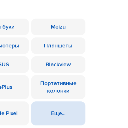
тбуки
Meizu
ьютеры
Планшеты
SUS
Blackview
Портативные
ePlus
колонки
e Pixel
Еще...