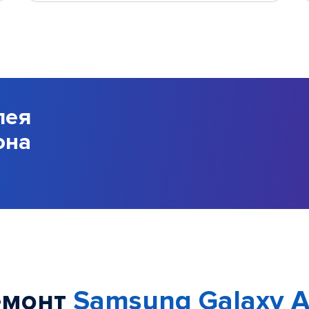
лея
она
емонт
Samsung Galaxy 