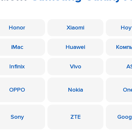
Honor
Xiaomi
Ноу
iMac
Huawei
Комп
Infinix
Vivo
A
OPPO
Nokia
On
Sony
ZTE
Googl