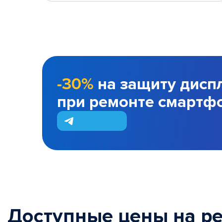
-30%
на защиту дисп
при ремонте смартф
Доступные цены на р