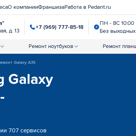
еса
О компании
Франшиза
Работа в Pedant.ru
а"
ПН - ВС 10:00 
+7 (969) 777-85-18
я, д. 13
Без выходных
Ремонт
ноутбуков
Ремонт
план
емонт Galaxy A35
 Galaxy
-
сии 707 сервисов