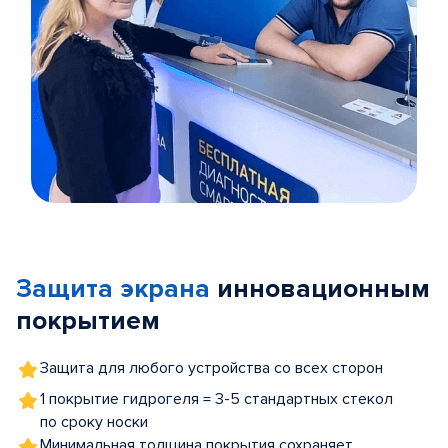
Item
1
of
Защита экрана
инновационным
5
покрытием
Защита для любого устройства со всех сторон
1 покрытие гидрогеля = 3-5 стандартных стекол
по сроку носки
Минимальная толщина покрытия сохраняет