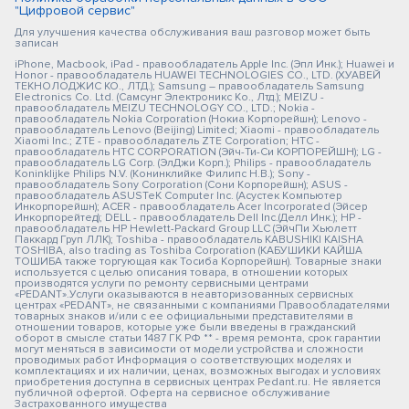
"Цифровой сервис"
Для улучшения качества обслуживания ваш разговор может быть
записан
iPhone, Macbook, iPad - правообладатель Apple Inc. (Эпл Инк.); Huawei и
Honor - правообладатель HUAWEI TECHNOLOGIES CO., LTD. (ХУАВЕЙ
ТЕКНОЛОДЖИС КО., ЛТД.); Samsung – правообладатель Samsung
Electronics Co. Ltd. (Самсунг Электроникс Ко., Лтд.); MEIZU -
правообладатель MEIZU TECHNOLOGY CO., LTD.; Nokia -
правообладатель Nokia Corporation (Нокиа Корпорейшн); Lenovo -
правообладатель Lenovo (Beijing) Limited; Xiaomi - правообладатель
Xiaomi Inc.; ZTE - правообладатель ZTE Corporation; HTC -
правообладатель HTC CORPORATION (Эйч-Ти-Си КОРПОРЕЙШН); LG -
правообладатель LG Corp. (ЭлДжи Корп.); Philips - правообладатель
Koninklijke Philips N.V. (Конинклийке Филипс Н.В.); Sony -
правообладатель Sony Corporation (Сони Корпорейшн); ASUS -
правообладатель ASUSTeK Computer Inc. (Асустек Компьютер
Инкорпорейшн); ACER - правообладатель Acer Incorporated (Эйсер
Инкорпорейтед); DELL - правообладатель Dell Inc.(Делл Инк.); HP -
правообладатель HP Hewlett-Packard Group LLC (ЭйчПи Хьюлетт
Паккард Груп ЛЛК); Toshiba - правообладатель KABUSHIKI KAISHA
TOSHIBA, also trading as Toshiba Corporation (КАБУШИКИ КАЙША
ТОШИБА также торгующая как Тосиба Корпорейшн). Товарные знаки
используется с целью описания товара, в отношении которых
производятся услуги по ремонту сервисными центрами
«PEDANT».Услуги оказываются в неавторизованных сервисных
центрах «PEDANT», не связанными с компаниями Правообладателями
товарных знаков и/или с ее официальными представителями в
отношении товаров, которые уже были введены в гражданский
оборот в смысле статьи 1487 ГК РФ ** - время ремонта, срок гарантии
могут меняться в зависимости от модели устройства и сложности
проводимых работ Информация о соответствующих моделях и
комплектациях и их наличии, ценах, возможных выгодах и условиях
приобретения доступна в сервисных центрах Pedant.ru. Не является
публичной офертой. Оферта на сервисное обслуживание
Застрахованного имущества