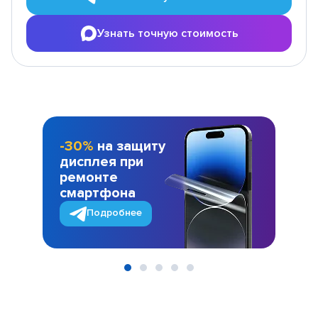
Узнать точную стоимость
-30%
на защиту
дисплея при
ремонте
смартфона
Подробнее
Item
1