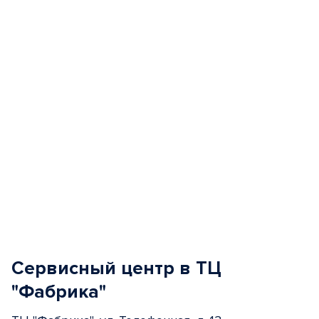
of
5
Сервисный центр в ТЦ
"Фабрика"