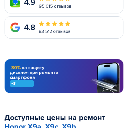
4.9
95 015 отзывов
4.8
83 512 отзывов
-30%
на защиту
дисплея при ремонте
смартфона
Доступные цены на ремонт
Honor X9a, X9c, X9b